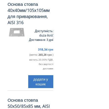
Основа стовпа
40x40мм/105х105мм
для приварювання,
AISI 316
Доступність:
duża ilość
Доставка в:
3 дні
318,34 грн
(нетто:
265,28 грн
)
містить 20.00% ПДВ,
без вартості
доставки
додати у
кошик
Основа стовпа
50x50/85x85 мм, AISI