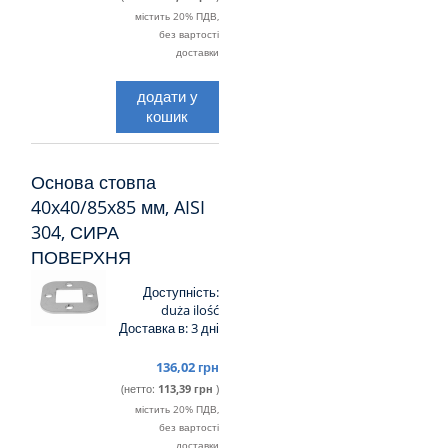
містить 20% ПДВ,
без вартості
доставки
додати у
кошик
Основа стовпа
40x40/85x85 мм, AISI
304, СИРА
ПОВЕРХНЯ
Доступність:
duża ilość
Доставка в:
3 дні
136,02 грн
(нетто:
113,39 грн
)
містить 20% ПДВ,
без вартості
доставки