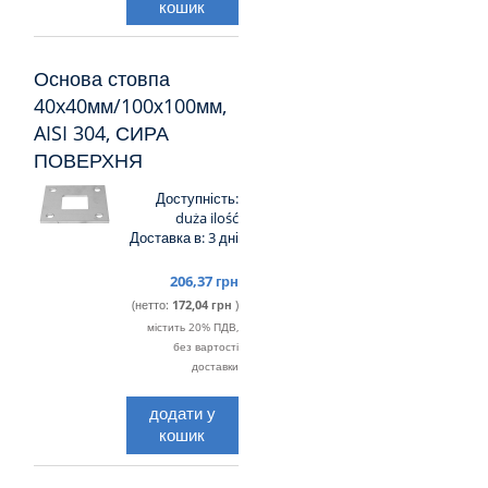
кошик
Основа стовпа
40x40мм/100х100мм,
AISI 304, СИРА
ПОВЕРХНЯ
Доступність:
duża ilość
Доставка в:
3 дні
206,37 грн
(нетто:
172,04 грн
)
містить 20% ПДВ,
без вартості
доставки
додати у
кошик