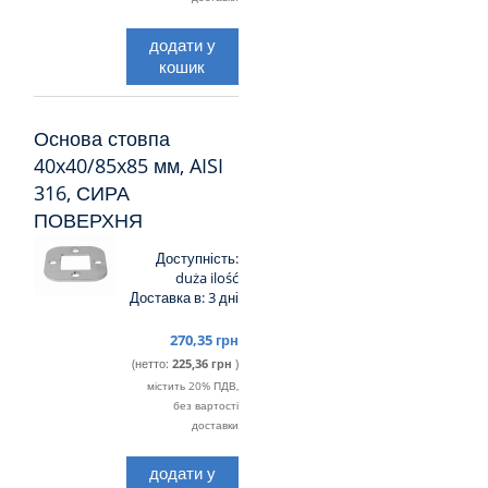
додати у
кошик
Основа стовпа
40x40/85x85 мм, AISI
316, СИРА
ПОВЕРХНЯ
Доступність:
duża ilość
Доставка в:
3 дні
270,35 грн
(нетто:
225,36 грн
)
містить 20% ПДВ,
без вартості
доставки
додати у