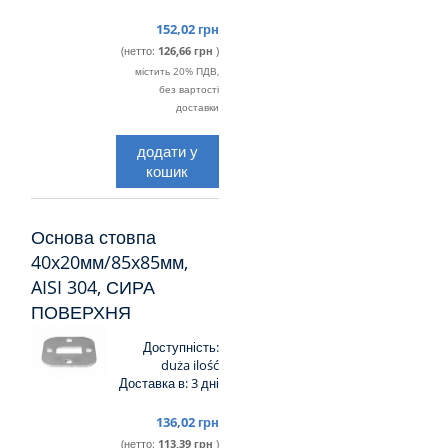
152,02 грн
(нетто:
126,66 грн
)
містить 20% ПДВ,
без вартості
доставки
додати у
кошик
Основа стовпа
40x20мм/85x85мм,
AISI 304, СИРА
ПОВЕРХНЯ
Доступність:
duża ilość
Доставка в:
3 дні
136,02 грн
(нетто:
113,39 грн
)