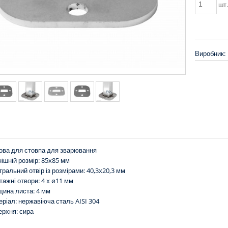
шт
Виробник:
ова для стовпа для зварювання
ішній розмір: 85x85 мм
ральний отвір із розмірами: 40,3x20,3 мм
ажні отвори: 4 x ø11 мм
щина листа: 4 мм
ріал: нержавіюча сталь AISI 304
ерхня: сира