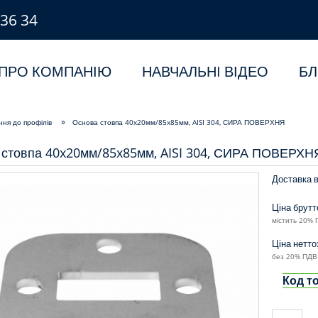
 36 34
ПРО КОМПАНІЮ
НАВЧАЛЬНI ВІДЕО
БЛ
»
ня до профілів
Основа стовпа 40x20мм/85x85мм, AISI 304, СИРА ПОВЕРХНЯ
 стовпа 40x20мм/85x85мм, AISI 304, СИРА ПОВЕРХН
Доставка в
Ціна брутт
містить 20% 
Ціна нетто
без 20% ПДВ 
Код т