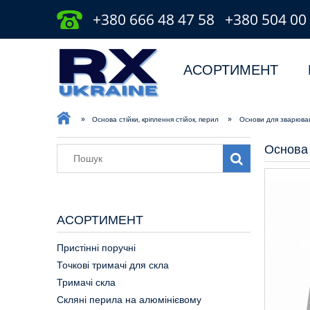
+380 666 48 47 58
+380 504 00
АСОРТИМЕНТ
»
»
Основа стійки, кріплення стійок, перил
Основи для зварюван
Основа
АСОРТИМЕНТ
Пристінні поручні
Точкові тримачі для скла
Тримачі скла
Скляні перила на алюмінієвому