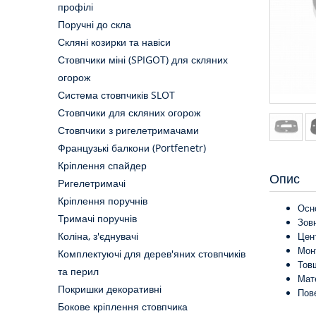
профілі
Поручні до скла
Скляні козирки та навіси
Стовпчики міні (SPIGOT) для скляних
огорож
Система стовпчиків SLOT
Стовпчики для скляних огорож
Стовпчики з ригелетримачами
Французькі балкони (Portfenetr)
Кріплення спайдер
Опис
Ригелетримачі
Кріплення поручнів
Осн
Тримачі поручнів
Зовн
Коліна, з'єднувачі
Цент
Монт
Комплектуючі для дерев'яних стовпчиків
Тов
та перил
Мате
Покришки декоративні
Пов
Бокове кріплення стовпчика