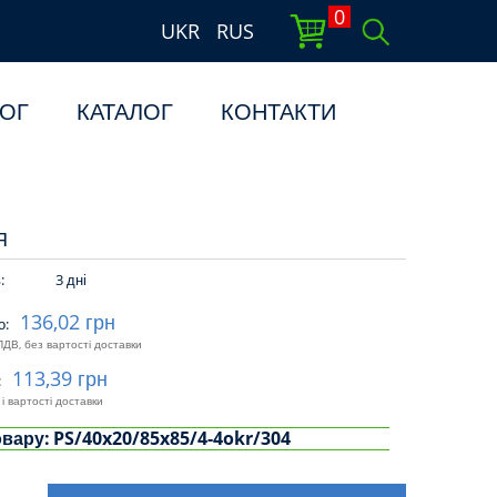
0
UKR
RUS
ОГ
КАТАЛОГ
КОНТАКТИ
Я
:
3 дні
136,02 грн
о:
ПДВ, без вартості доставки
113,39 грн
:
і вартості доставки
овару:
PS/40x20/85x85/4-4okr/304