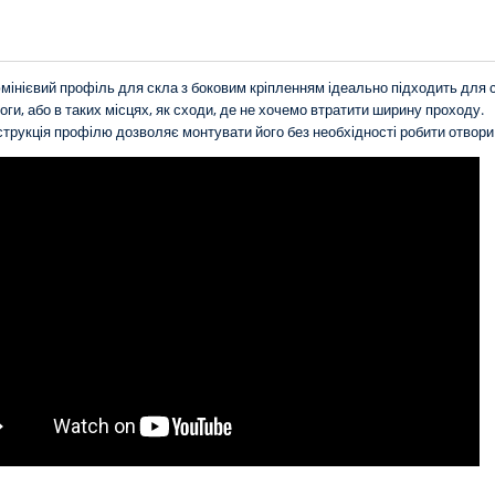
інієвий профіль для скла з боковим кріпленням ідеально підходить для с
оги, або в таких місцях, як сходи, де не хочемо втратити ширину проходу.
трукція профілю дозволяє монтувати його без необхідності робити отвори 