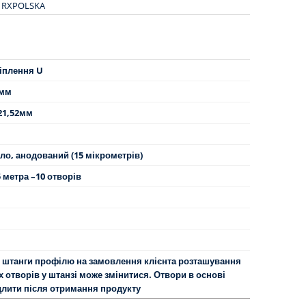
RXPOLSKA
іплення U
 мм
 21,52мм
бло, анодований (15 мікрометрів)
5 метра –10 отворів
і штанги профілю на замовлення клієнта розташування
 отворів у штанзі може змінитися. Отвори в основі
длити після отримання продукту