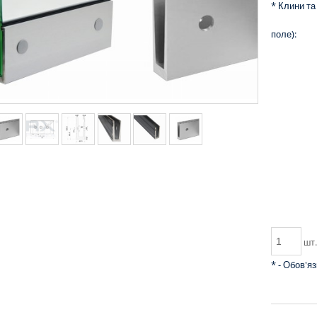
*
Клини та
поле):
шт
*
- Обов'я