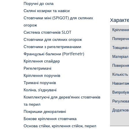
Поручні до скла
Скляні козирки та навіси
Стовпчики міні (SPIGOT) для скляних
Характ
огорож
Кріпленн
Система стовпчиків SLOT
Поперечн
Стовпчики для скляних огорож
Стовпчики з ригелетримачами
Товщина 
Французькі балкони (Portfenetr)
Матеріал
Кріплення спайдер
Поверхня
Ригелетримачі
Кількість
Кріплення поручнів
Тримачі поручнів
Навантаж
Коліна, з'єднувачі
Випробув
Комплектуючі для дерев'яних стовпчиків
Регулюва
та перил
Додатков
Покришки декоративні
Бокове кріплення стовпчика
Основа стійки, кріплення стійок, перил