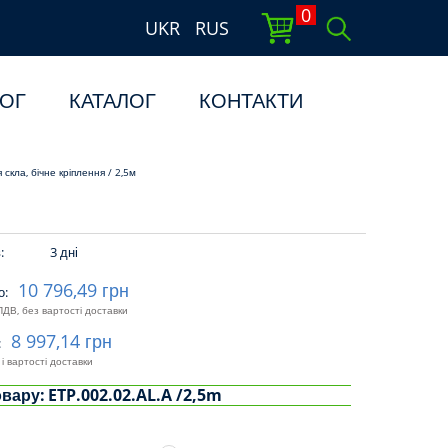
0
UKR
RUS
ОГ
КАТАЛОГ
КОНТАКТИ
скла, бічне кріплення / 2,5м
:
3 дні
10 796,49 грн
о:
ПДВ, без вартості доставки
8 997,14 грн
:
і вартості доставки
овару:
ETP.002.02.AL.A /2,5m