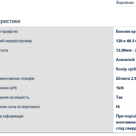
Виробник:
еристики
я профілю
Бокове кр
ий переріз/розмір
120 x 48.3
скла
12,00мм -
Алюміній
Колір срі
 монтажних отворів
Штанга 2,
ення (кН)
1kN
ання на міцність
Так
ння скла по вертикалі
Ні
а інформація
При поріз
монтажних
слід свер