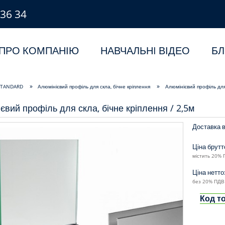
 36 34
ПРО КОМПАНІЮ
НАВЧАЛЬНI ВІДЕО
БЛ
»
»
 STANDARD
Алюмінієвий профіль для скла, бічне кріплення
Алюмінієвий профіль для 
євий профіль для скла, бічне кріплення / 2,5м
Доставка в
Ціна брутт
містить 20% 
Ціна нетто
без 20% ПДВ 
Код т