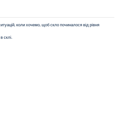
итуацій, коли хочемо, щоб скло починалося від рівня
в склі.