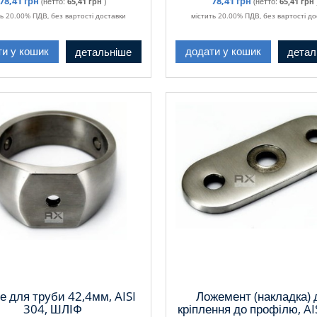
78,41 грн
78,41 грн
(нетто:
65,41 грн
)
(нетто:
65,41 грн
ть 20.00% ПДВ, без вартості доставки
містить 20.00% ПДВ, без вартості до
детальніше
детал
ти у кошик
додати у кошик
е для труби 42,4мм, AISI
Ложемент (накладка) 
304, ШЛІФ
кріплення до профілю, AI