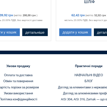
ШЛІФ
39,92 грн
62,42 грн
(нетто:
200,00 грн
)
(нетто:
52,02 грн
ть 20.00% ПДВ, без вартості доставки
містить 20.00% ПДВ, без вартості до
детальніше
детал
ти у кошик
додати у кошик
Умови продажу
Практичні поради
Оплата та доставка
НАВЧАЛЬНI ВІДЕО
Обмін та повернення
БЛОГ
артість порізки за розміром
Догляд за елементами з нержавію
Умови використання
Догляд за алюмінієвими проф
Політика конфіденційності
AISI 304, AISI 316, Zamak — що 