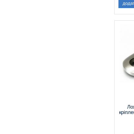
дода
Ло
кріпле