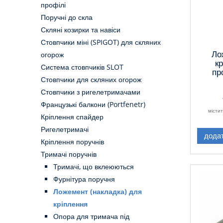
профілі
Поручні до скла
Скляні козирки та навіси
Стовпчики міні (SPIGOT) для скляних
Ло
огорож
кр
Система стовпчиків SLOT
пр
Стовпчики для скляних огорож
Стовпчики з ригелетримачами
Французькі балкони (Portfenetr)
місти
Кріплення спайдер
Ригелетримачі
дода
Кріплення поручнів
Тримачі поручнів
Тримачі, що вклеюються
Фурнітура поручня
Ложемент (накладка) для
кріплення
Опора для тримача під