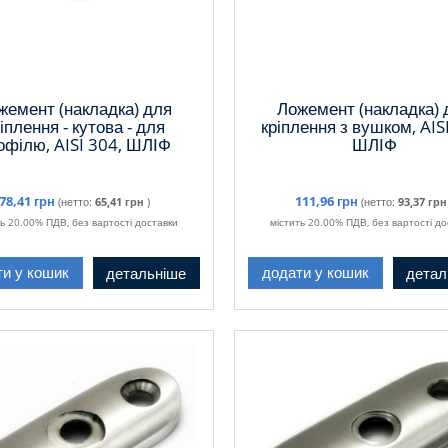
жемент (накладка) для
Ложемент (накладка) 
іплення - кутова - для
кріплення з вушком, AIS
офілю, AISI 304, ШЛІФ
ШЛІФ
78,41 грн
111,96 грн
(нетто:
65,41 грн
)
(нетто:
93,37 грн
ть 20.00% ПДВ, без вартості доставки
містить 20.00% ПДВ, без вартості до
детальніше
детал
ти у кошик
додати у кошик