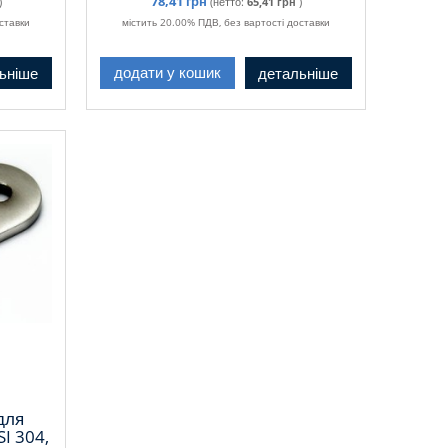
78,41 грн
)
(нетто:
65,41 грн
)
ставки
містить 20.00% ПДВ, без вартості доставки
ьніше
детальніше
додати у кошик
для
SI 304,