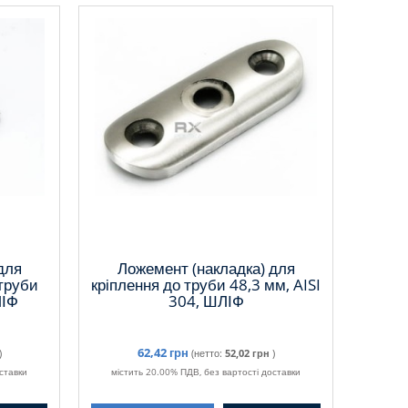
для
Ложемент (накладка) для
 труби
кріплення до труби 48,3 мм, AISI
ЛІФ
304, ШЛІФ
62,42 грн
)
(нетто:
52,02 грн
)
ставки
містить 20.00% ПДВ, без вартості доставки