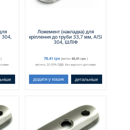
для
Ложемент (накладка) для
I 304,
кріплення до труби 33,7 мм, AISI
304, ШЛІФ
78,41 грн
)
(нетто:
65,41 грн
)
ставки
містить 20.00% ПДВ, без вартості доставки
ьніше
детальніше
додати у кошик