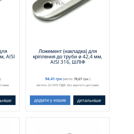
для
Ложемент (накладка) для
м, AISI
кріплення до труби ø 42,4 мм,
AISI 316, ШЛІФ
94,41 грн
)
(нетто:
78,67 грн
)
ставки
містить 20.00% ПДВ, без вартості доставки
ьніше
детальніше
додати у кошик