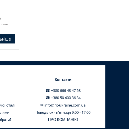
)
ставки
ьніше
Контакти
☎ +380 666 48 47 58
☎ +380 50 400 36 34
чої сталі
✉ info@rx-ukraine.com.ua
ілями
Понеділок - п'ятниця 9.00 - 17.00
обрати?
ПРО КОМПАНІЮ