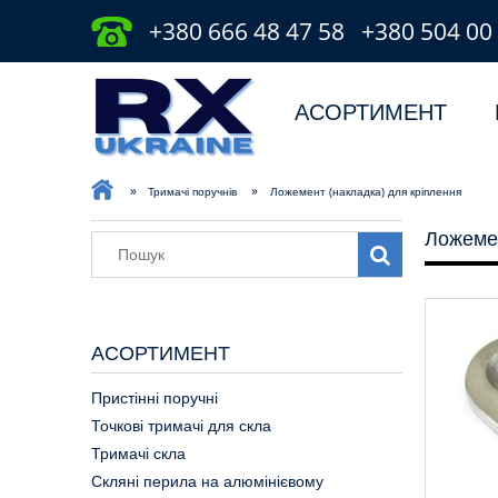
+380 666 48 47 58
+380 504 00
АСОРТИМЕНТ
»
»
Тримачі поручнів
Ложемент (накладка) для кріплення
Ложемен
АСОРТИМЕНТ
Пристінні поручні
Точкові тримачі для скла
Тримачі скла
Скляні перила на алюмінієвому