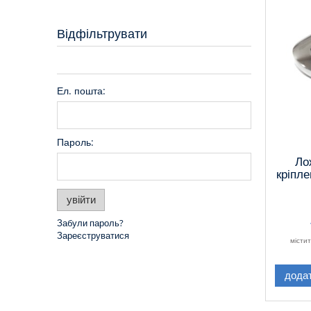
Відфільтрувати
Ел. пошта:
Пароль:
Ло
кріпле
увійти
Забули пароль?
Зареєструватися
місти
дода