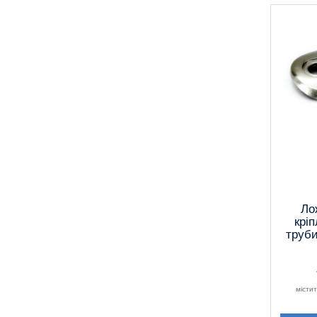
Ло
кріп
труби
місти