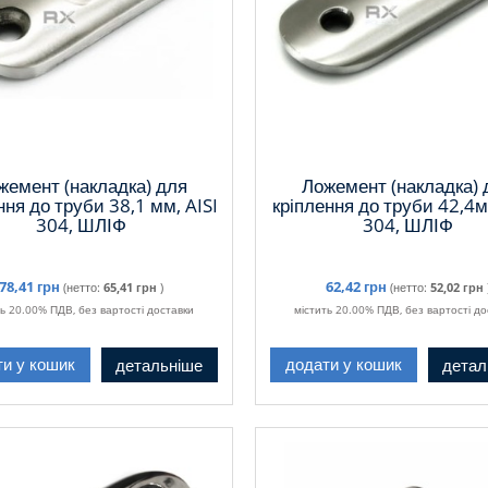
жемент (накладка) для
Ложемент (накладка) 
ння до труби 38,1 мм, AISI
кріплення до труби 42,4м
304, ШЛІФ
304, ШЛІФ
78,41 грн
62,42 грн
(нетто:
65,41 грн
)
(нетто:
52,02 грн
ть 20.00% ПДВ, без вартості доставки
містить 20.00% ПДВ, без вартості до
детальніше
детал
ти у кошик
додати у кошик