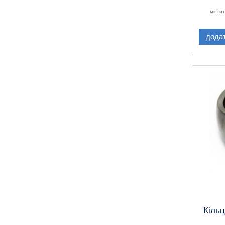
місти
дода
Кільц