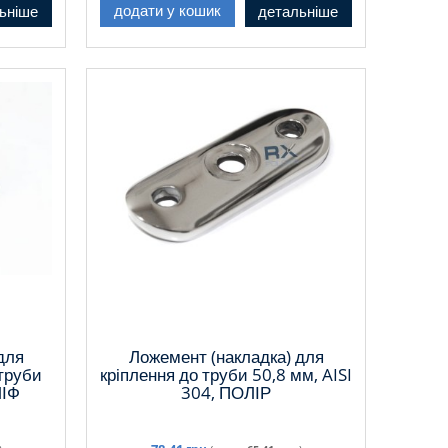
ьніше
детальніше
додати у кошик
для
Ложемент (накладка) для
 труби
кріплення до труби 50,8 мм, AISI
ЛІФ
304, ПОЛІР