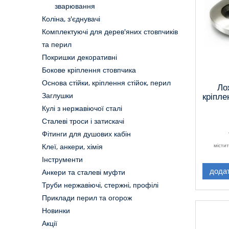
зварювання
Коліна, з'єднувачі
Комплектуючі для дерев'яних стовпчиків
та перил
Покришки декоративні
Бокове кріплення стовпчика
Основа стійки, кріплення стійок, перил
Ло
Заглушки
кріпле
Кулі з нержавіючої сталі
Сталеві троси і затискачі
Фітинги для душових кабін
місти
Клеї, анкери, хімія
Інструменти
дода
Анкери та сталеві муфти
Труби нержавіючі, стержні, профілі
Приклади перил та огорож
Новинки
Акції