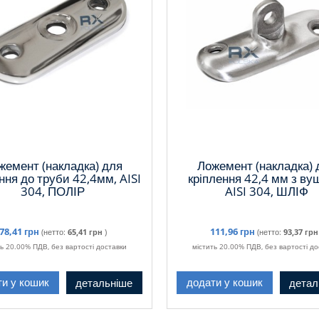
жемент (накладка) для
Ложемент (накладка) 
ння до труби 42,4мм, AISI
кріплення 42,4 мм з ву
304, ПОЛІР
AISI 304, ШЛІФ
78,41 грн
111,96 грн
(нетто:
65,41 грн
)
(нетто:
93,37 грн
ть 20.00% ПДВ, без вартості доставки
містить 20.00% ПДВ, без вартості до
детальніше
детал
ти у кошик
додати у кошик