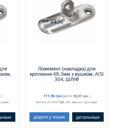
для
Ложемент (накладка) для
шком,
кріплення 48,3мм з вушком, AISI
304, ШЛІФ
111,96 грн
)
(нетто:
93,37 грн
)
ставки
містить 20.00% ПДВ, без вартості доставки
ьніше
детальніше
додати у кошик