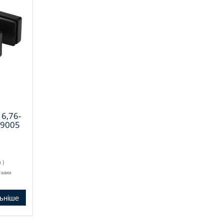
6,76-
 9005
н
)
тавки
ьніше