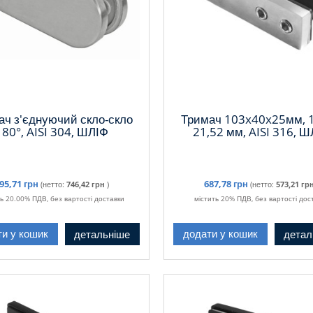
ач з'єднуючий скло-скло
Тримач 103x40x25мм, 1
180°, AISI 304, ШЛІФ
21,52 мм, AISI 316, Ш
95,71 грн
687,78 грн
(нетто:
746,42 грн
)
(нетто:
573,21 гр
ть 20.00% ПДВ, без вартості доставки
містить 20% ПДВ, без вартості дос
детальніше
детал
ти у кошик
додати у кошик