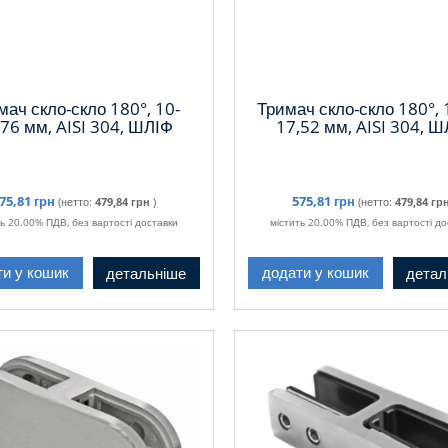
мач скло-скло 180°, 10-
Тримач скло-скло 180°, 
,76 мм, AISI 304, ШЛІФ
17,52 мм, AISI 304, Ш
75,81 грн
575,81 грн
(нетто:
479,84 грн
)
(нетто:
479,84 гр
ть 20.00% ПДВ, без вартості доставки
містить 20.00% ПДВ, без вартості до
детальніше
детал
ти у кошик
додати у кошик