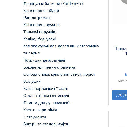
Французькі балкони (Portfenetr)
Кріплення спайдер
Ригелетримачі
Кріплення поручнів
Тримачі поручнів
Коліна, з'єднувачі
Комплектуючі для дерев'яних стовпчиків
Трим
та перил
Покришки декоративні
Бокове кріплення стовпчика
Основа стійки, кріплення стійок, перил
8
місти
Заглушки
Кулі з нержавіючої сталі
дода
Сталеві троси і затискачі
Фітинги для душових кабін
Клеї, анкери, хімія
Інструменти
Анкери та сталеві муфти