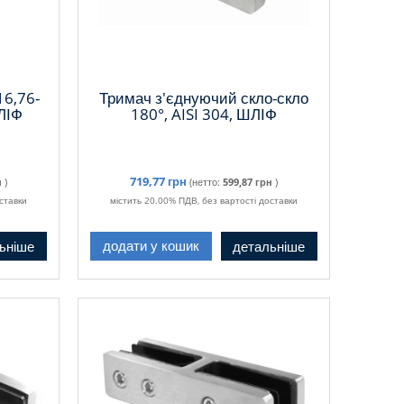
16,76-
Тримач з'єднуючий скло-скло
ЛІФ
180°, AISI 304, ШЛІФ
719,77 грн
н
)
(нетто:
599,87 грн
)
ставки
містить 20.00% ПДВ, без вартості доставки
ьніше
детальніше
додати у кошик