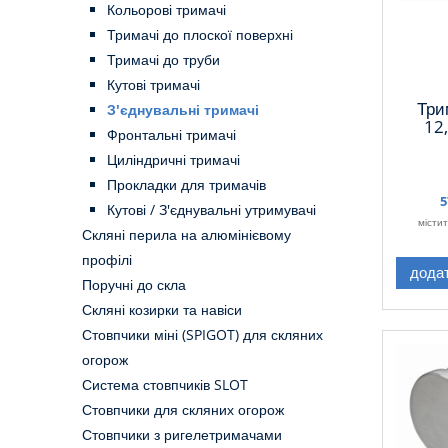
Кольорові тримачі
Тримачі до плоскої поверхні
Тримачі до труби
Кутові тримачі
Три
З'єднувальні тримачі
12
Фронтальні тримачі
Циліндричні тримачі
Прокладки для тримачів
5
Кутові / З'єднувальні утримувачі
місти
Скляні перила на алюмінієвому
профілі
дода
Поручні до скла
Скляні козирки та навіси
Стовпчики міні (SPIGOT) для скляних
огорож
Система стовпчиків SLOT
Стовпчики для скляних огорож
Стовпчики з ригелетримачами