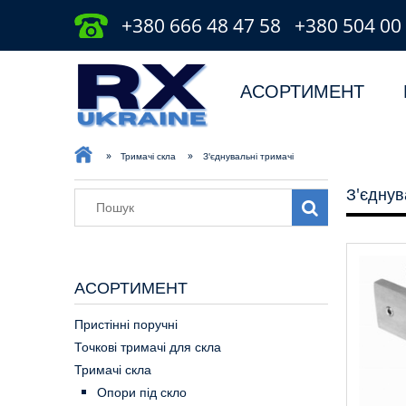
+380 666 48 47 58
+380 504 00
АСОРТИМЕНТ
»
»
Тримачі скла
З'єднувальні тримачі
З'єднув
АСОРТИМЕНТ
Пристінні поручні
Точкові тримачі для скла
Тримачі скла
Опори під скло