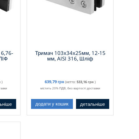
6,76-
Тримач 103x34x25мм, 12-15
ЛІФ
мм, AISI 316, Шліф
639,79 грн
н
)
(нетто:
533,16 грн
)
тавки
містить 20% ПДВ, без вартості доставки
ьніше
детальніше
додати у кошик