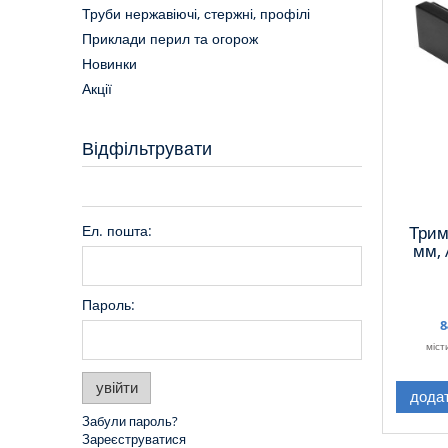
Труби нержавіючі, стержні, профілі
Приклади перил та огорож
Новинки
Акції
Відфільтрувати
Ел. пошта:
Трим
мм, 
Пароль:
8
міст
увійти
дода
Забули пароль?
Зареєструватися