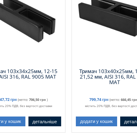
ач 103x34x25мм, 12-15
Тримач 103x40x25мм, 1
AISI 316, RAL 9005 MAT
21,52 мм, AISI 316, RAL
MAT
47,72 грн
799,74 грн
(нетто:
706,50 грн
)
(нетто:
666,45 гр
ить 20% ПДВ, без вартості доставки
містить 20% ПДВ, без вартості дос
детальніше
детал
ти у кошик
додати у кошик