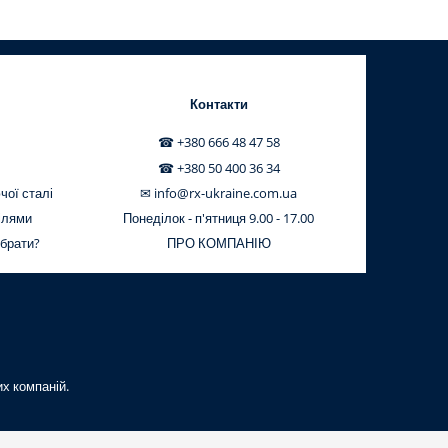
Контакти
☎ +380 666 48 47 58
☎ +380 50 400 36 34
чої сталі
✉ info@rx-ukraine.com.ua
ілями
Понеділок - п'ятниця 9.00 - 17.00
обрати?
ПРО КОМПАНІЮ
их компаній.