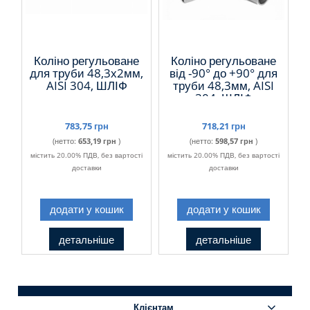
Коліно регульоване
Коліно регульоване
для труби 48,3х2мм,
від -90° до +90° для
AISI 304, ШЛІФ
труби 48,3мм, AISI
304, ШЛІФ
783,75 грн
718,21 грн
(нетто:
653,19 грн
)
(нетто:
598,57 грн
)
містить 20.00% ПДВ, без вартості
містить 20.00% ПДВ, без вартості
доставки
доставки
додати у кошик
додати у кошик
детальніше
детальніше
Клієнтам