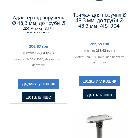
Тримач для поручня Ø
Адаптер під поручень
48,3 мм, до труби Ø
Ø 48,3 мм, до труби Ø
48,3 мм, АISI 304,
48,3 мм, AISI
ШЛІФ
304,ШЛІФ
286,35 грн
206,37 грн
(нетто:
238,62 грн
)
(нетто:
172,04 грн
)
містить 20.00% ПДВ, без вартості
містить 20.00% ПДВ, без вартості
доставки
доставки
додати у кошик
додати у кошик
детальніше
детальніше