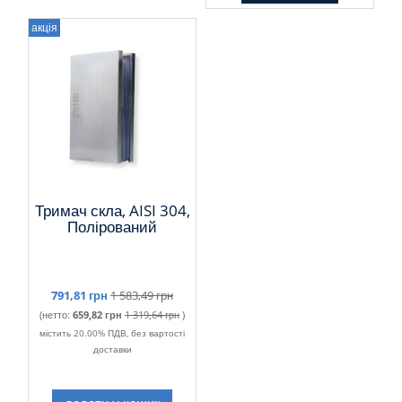
акція
Тримач скла, AISI 304,
Полірований
791,81 грн
1 583,49 грн
(нетто:
659,82 грн
1 319,64 грн
)
містить 20.00% ПДВ, без вартості
доставки