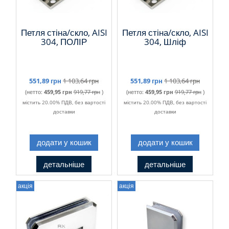
Петля стіна/скло, AISI
Петля стіна/скло, AISI
304, ПОЛІР
304, Шліф
551,89 грн
1 103,64 грн
551,89 грн
1 103,64 грн
(нетто:
459,95 грн
919,77 грн
)
(нетто:
459,95 грн
919,77 грн
)
містить 20.00% ПДВ, без вартості
містить 20.00% ПДВ, без вартості
доставки
доставки
додати у кошик
додати у кошик
детальніше
детальніше
акція
акція